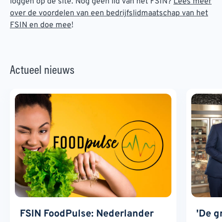
loggen op de site. Nog geen lid van het FSIN?
Lees meer
over de voordelen van een bedrijfslidmaatschap van het
FSIN en doe mee
!
Actueel nieuws
FSIN FoodPulse: Nederlander
'De g