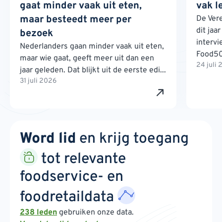
gaat minder vaak uit eten,
vak l
maar besteedt meer per
De Ver
dit jaa
bezoek
interv
Nederlanders gaan minder vaak uit eten,
Food500
maar wie gaat, geeft meer uit dan een
24 juli
jaar geleden. Dat blijkt uit de eerste edi...
31 juli 2026
Word lid
en krijg toegang
tot relevante
foodservice- en
foodretaildata
238 leden
gebruiken onze data.