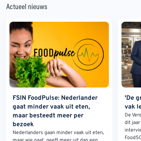
Actueel nieuws
FSIN FoodPulse: Nederlander
'De g
gaat minder vaak uit eten,
vak l
maar besteedt meer per
De Ver
dit jaa
bezoek
interv
Nederlanders gaan minder vaak uit eten,
Food500
maar wie gaat, geeft meer uit dan een