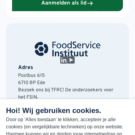
Aanmelden als lid
Adres
Postbus 615
6710 BP Ede
Bezoek ons bij TFRC! De onderzoekers voor
het FSIN.
Horaplantsoen 20
Hoi! Wij gebruiken cookies.
6717 LT Ede
Contact
Door op 'Alles toestaan' te klikken, accepteer je alle
cookies (en vergelijkbare technieken) op onze website.
088 730 48 00
Hiermee kunnen wij en derden jouw internetgedrag op
info@fsin.nl