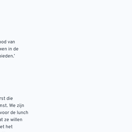
rood van
wen in de
ieden.’
rst die
mst. We zijn
voor de lunch
t ze willen
et het