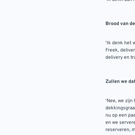
Brood van de
‘Ik denk het 
Freek, delive
delivery en t
Zullen we da
‘Nee, we zijn
dekkingsgraad
nu op een pa
en we servere
reserveren, m