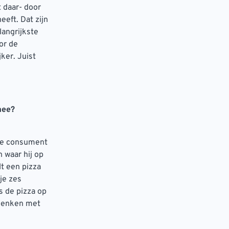
t daar- door
eeft. Dat zijn
langrijkste
or de
ker. Juist
mee?
 de consument
 waar hij op
lt een pizza
je zes
s de pizza op
edenken met