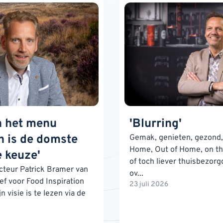
n het menu
'Blurring'
 is de domste
Gemak, genieten, gezond, 
Home, Out of Home, on th
 keuze'
of toch liever thuisbezorg
teur Patrick Bramer van
ov...
ef voor Food Inspiration
23 juli 2026
n visie is te lezen via de