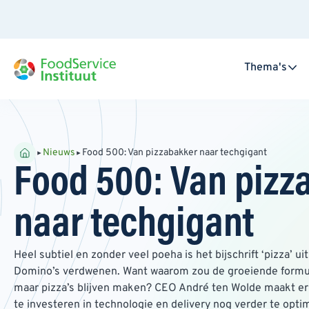
Thema's
Nieuws
Food 500: Van pizzabakker naar techgigant
Food 500: Van pizz
naar techgigant
Heel subtiel en zonder veel poeha is het bijschrift ‘pizza’ ui
Domino’s verdwenen. Want waarom zou de groeiende formul
maar pizza’s blijven maken? CEO André ten Wolde maakt e
te investeren in technologie en delivery nog verder te opti