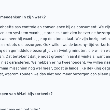
 meedenken in zijn werk?
 behoefte aan controle en convenience bij de consument. We zij
 van een systeem waarbij je precies kunt zien hoever de bezorger
 wanneer hij exact bij je op de stoep staat. We zijn bezig met h
an robots die bezorgen. Ook willen we de bezorg- tijd verkort
 een gemiddelde bezorgtijd van twintig minuten, die willen we
ten. Dat betekent dat je moet groeien in aantal winkels, want a
d niet garanderen. We hebben er nu tweehonderd, we willen naa
maar misschien nog wel meer, zodat je landelijke dekking gega
aat, waarom zouden we dan niet nog meer bezorgen dan alleen p
pen van AH.nl bijvoorbeeld?
meer aan een ontbijtje.’