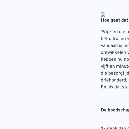
Hoe gaat dat
‘Wij zien die
het uitrollen
vandaan is, en
ontwikkelen v
hebben nu nog
vijftien minu
die bezorgtij
driehonderd, 
En als dat st
De boodschap
‘Ik denk dan 