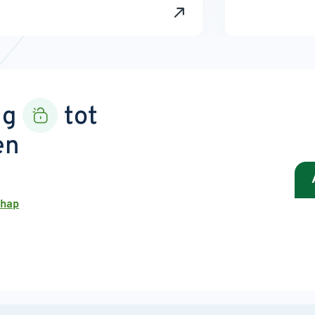
ng
tot
en
chap