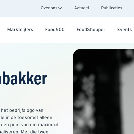
Over ons
Actueel
Publicaties
Marktcijfers
Food500
FoodShopper
Events
abakker
t het bedrijfslogo van
e in de toekomst alleen
r een punt van om maximaal
maliseren. Met die twee