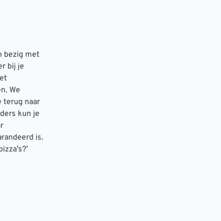
n bezig met
 bij je
et
en. We
 terug naar
nders kun je
r
randeerd is.
izza’s?’