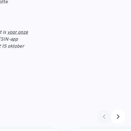
otte
t is
voor onze
 FSIN-app
t 15 oktober