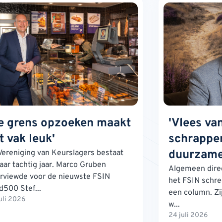
e grens opzoeken maakt
'Vlees va
t vak leuk'
schrappen
duurzame
Vereniging van Keurslagers bestaat
jaar tachtig jaar. Marco Gruben
Algemeen direc
erviewde voor de nieuwste FSIN
het FSIN schre
d500 Stef...
een column. Zij
uli 2026
w...
24 juli 2026