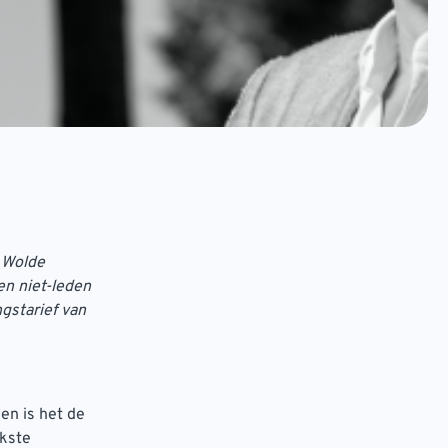
n Wolde
en niet-leden
ngstarief van
en is het de
jkste