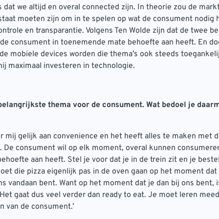
s dat we altijd en overal connected zijn. In theorie zou de mark
 staat moeten zijn om in te spelen op wat de consument nodig h
controle en transparantie. Volgens Ten Wolde zijn dat de twee be
 de consument in toenemende mate behoefte aan heeft. En do
e mobiele devices worden die thema’s ook steeds toegankelij
 hij maximaal investeren in technologie.
 belangrijkste thema voor de consument. Wat bedoel je daar
or mij gelijk aan convenience en het heeft alles te maken met
e. De consument wil op elk moment, overal kunnen consumeren
oefte aan heeft. Stel je voor dat je in de trein zit en je beste
moet die pizza eigenlijk pas in de oven gaan op het moment dat 
ns vandaan bent. Want op het moment dat je dan bij ons bent, i
. Het gaat dus veel verder dan ready to eat. Je moet leren me
en van de consument.’