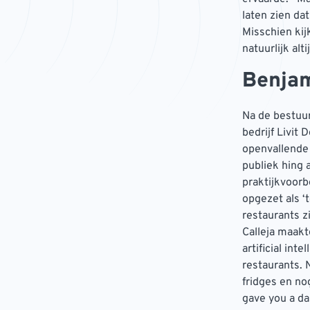
laten zien dat
Misschien kij
natuurlijk altij
Benjam
Na de bestuur
bedrijf Livit
openvallende
publiek hing a
praktijkvoorb
opgezet als ‘
restaurants zi
Calleja maakt
artificial in
restaurants. 
fridges en no
gave you a das