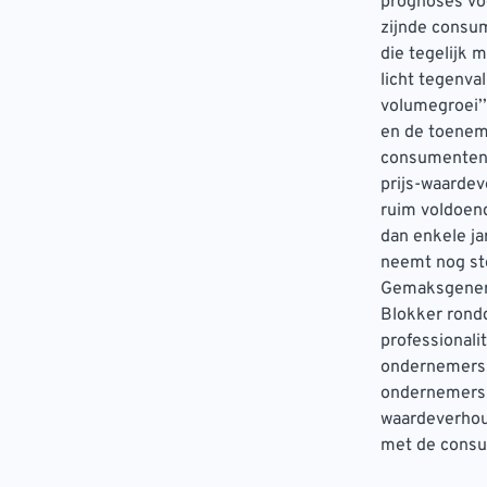
prognoses voo
zijnde consu
die tegelijk 
licht tegenva
volumegroei’’
en de toenem
consumenten u
prijs-waardeve
ruim voldoen
dan enkele ja
neemt nog st
Gemaksgenera
Blokker rondd
professionali
ondernemers 
ondernemerska
waardeverhou
met de consu