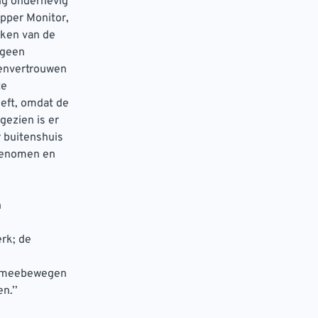
ng onderhevig
pper Monitor,
aken van de
 geen
tenvertrouwen
te
eeft, omdat de
gezien is er
 buitenshuis
egenomen en
n
,
rk; de
ef meebewegen
n.’’